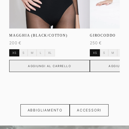
MAGGHIA (BLACK/COTTON)
GIROCODDO
200
€
250
€
XS
S
M
L
XL
XS
S
M
L
AGGIUNGI AL CARRELLO
AGGIUNGI 
ABBIGLIAMENTO
ACCESSORI