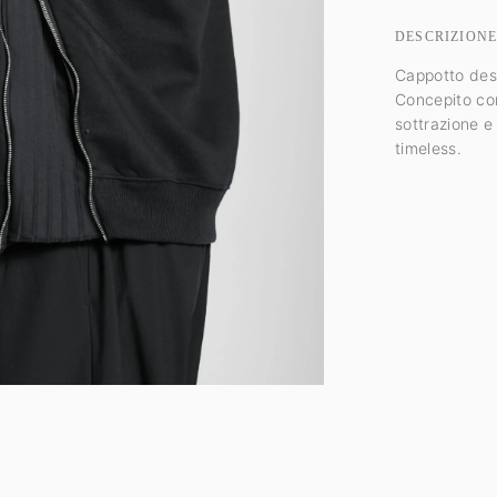
DESCRIZION
Cappotto dest
Concepito com
sottrazione e
timeless.