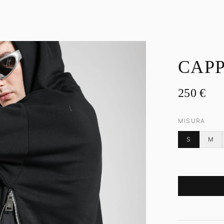
CAP
250
€
MISURA
S
M